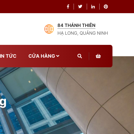
84 THÁNH THIÊN
HẠ LONG, QUẢNG NINH
IN TỨC
CỬA HÀNG
g