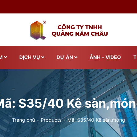
M
DỊCH VỤ
DỰ ÁN
ẢNH – VIDEO
T
Mã: S35/40 Kê sàn,món
Trang chủ
Products
Mã: S35/40 Kê sàn,móng