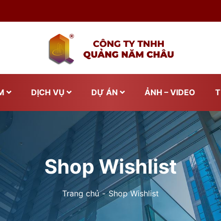
M
DỊCH VỤ
DỰ ÁN
ẢNH – VIDEO
T
Shop Wishlist
Trang chủ
Shop Wishlist