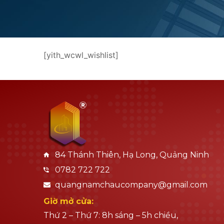
[yith_wcwl_wishlist]
84 Thánh Thiên, Hạ Long, Quảng Ninh
0782 722 722
quangnamchaucompany@gmail.com
Giờ mở cửa:
Thứ 2 – Thứ 7: 8h sáng – 5h chiều,