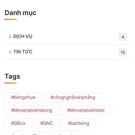
Danh mục
DỊCH VỤ
4
TIN TỨC
12
Tags
#bóngnhựa
#côngnghệsànphẳng
#MovenpickHalong
#MovenpickHotel
#QBox
#QNC
#sanbong