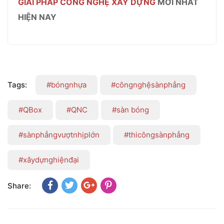
GIẢI PHÁP CÔNG NGHỆ XÂY DỰNG
MỚI NHẤT
HIỆN NAY
Tags:
#bóngnhựa
#côngnghệsànphẳng
#QBox
#QNC
#sàn bóng
#sànphẳngvượtnhịplớn
#thicôngsànphẳng
#xâydựnghiệnđại
Share: