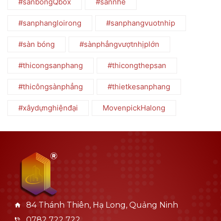
#sanbongQbox
#sannhe
#sanphangloirong
#sanphangvuotnhip
#sàn bóng
#sànphẳngvượtnhịplớn
#thicongsanphang
#thicongthepsan
#thicôngsànphẳng
#thietkesanphang
#xâydựnghiệnđại
MovenpickHalong
84 Thánh Thiên, Hạ Long, Quảng Ninh
0782 722 722