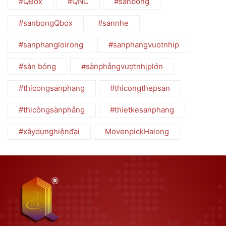
#QBox
#QNC
#sanbong
#sanbongQbox
#sannhe
#sanphangloirong
#sanphangvuotnhip
#sàn bóng
#sànphẳngvượtnhịplớn
#thicongsanphang
#thicongthepsan
#thicôngsànphẳng
#thietkesanphang
#xâydựnghiệnđại
MovenpickHalong