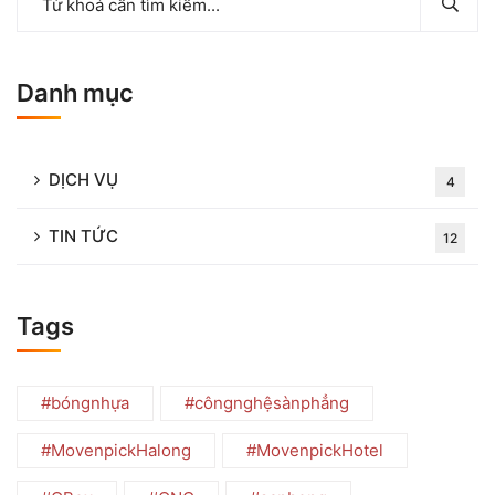
Danh mục
DỊCH VỤ
4
TIN TỨC
12
Tags
#bóngnhựa
#côngnghệsànphẳng
#MovenpickHalong
#MovenpickHotel